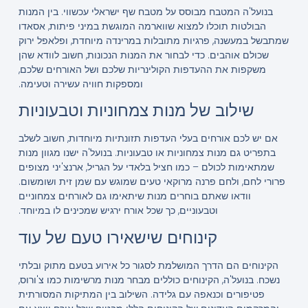
בנועל'ה המטבח מבוסס על מטבח שף ישראלי עכשווי. בין המנות
הבולטות תוכלו למצוא שווארמה המוגשת במיני פיתות, אסאדו
שמתבשל במעשנה, פרגיות מתובלות במרינדה מיוחדת, ופלאפל ירוק
שכולם אוהבים. כדי לבחור את המנות הנכונות, חשוב לוודא שהן
משקפות את ההעדפות הקולינריות שלכם ושל האורחים שלכם,
ומספקות חוויה עשירה וטעימה.
שילוב של מנות צמחוניות וטבעוניות
אם יש לכם אורחים בעלי העדפות תזונתיות מיוחדות, חשוב לשלב
בתפריט גם מנות צמחוניות או טבעוניות. בנועל'ה ישנו מגוון מנות
שמתאימות לכולם – כמו חציל בלאדי על הגריל, ארנצ'יני מצופים
פרורי לחם, ולחם פרנה מרוקאי טעים שמוגש עם שמן זית ושומשום.
וודאו שאתם בוחרים מנות שיתאימו גם לאורחים צמחוניים
וטבעוניים, כך שכל אורח ירגיש שמכינים לו במיוחד.
קינוחים שישאירו טעם של עוד
הקינוחים הם הדרך המושלמת לסגור כל אירוע בטעם מתוק ובלתי
נשכח. בנועל'ה, הקינוחים כוללים מבחר מנות מרשימות כמו צ'ורוס,
פטיפורים וכנאפה עם גלידה. השילוב בין המתיקות המסורתית