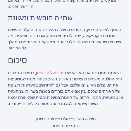
והמרקמים העדינים של הקינוחים הללו מבטיח שכל אורח ייצא עם
חיוך על הפנים.
שתייה חופשית ומגוונת
בנוסף לאוכל המצוין, התפריט בנועל'ה כולל גם שתייה קלה חופשית
מסדרת קוקה-קולה, יינות לבנים ואדומים, וגם בירה חופשית, מה
שיבטיח שהאורחים שלכם יוכלו ליהנות ממשקאות איכותיים במהלך
כל האירוע.
סיכום
כשאתם מתכננים את האירוע שלכם
בנועל'ה בשרון
, בחירת התפריט
היא החלטה מרכזית להצלחת האירוע. חשוב לבחור מנות שמשקפות
את הטעמים האישיים שלכם, אבל גם להתחשב בהעדפות השונות
של האורחים שלכם. בין אם אתם בוחרים במנות בשריות, צמחוניות
או טבעוניות, המגוון הרחב של המנות בנועל'ה יבטיח שכל אורח ימצא
משהו שיתאים לטעמו ויהנה מחוויה קולינרית ייחודית.
נועל'ה בשרון - אולם אירועים בשרון
שתף את הפוסט