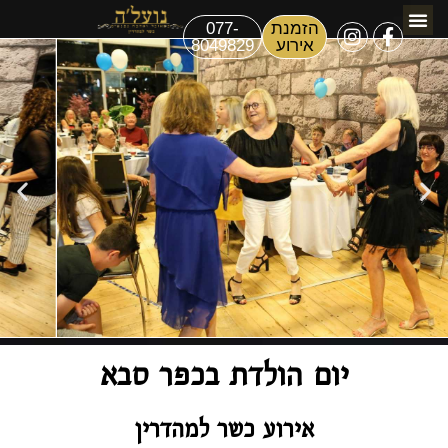
הזמנת
077-
אירוע
8049829
10 סיבות לאירוע המושלם
יום הולדת בכפר סבא
אירוע כשר למהדרין