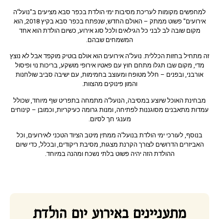
למחפשים מקומות לעריכת מסיבות ימי הולדת בכפר סבא מציעים ב"נועל'ה
אירועים" פשוט ממתק – האולם החדש, שנפתח בכפר סבא בקיץ 2018, הוא
מקום שובה לב לבני כל הגילאים ולכל סוג אירוע, כשיום הולדת הוא אחד
המשמחים שבהם.
זה מתחיל בחזות הכללית. נועל'ה אירועים הוא אולם בוטיק מוקפד אבל לא נוצץ
מדי, מקום שבו תגלו מתחם חוץ עם פאטיו אירופי מושקע, בריכות נוי ופיסול
אורבני, ובפנים – חלל מטופח ומעוצב בחמימות, עם ישיבה סביב שולחנות
והמון פינוקים מהצוות.
מבחינת האוכל שיוצע במסיבה, הנועל'ה מתמחה בתפריט שף מיוחד, שכולל
עמדות מתאבנים מסוגננות לפתיחה, ומנות גרומה כעיקריות, וכמובן – קינוחים
מענגי חך לסיום.
בנוסף, לעורכי ימי הולדת בנועל'ה ממתין מיטב הציוד הטכני לאירועים, וכל
האביזרים הדרושים לצורך הקרנת מצגות, מסיבת ריקודים, ובכלל, כדי שיום
ההולדת הזה יהיה פשוט בלתי נשכח ומהנה במיוחד.
מתעניינים באירוע יום הולדת